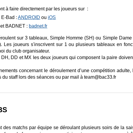
nt à faire directement par les joueurs sur :
n E-Bad :
ANDROID
ou
iOS
ernet BADNET :
badnet.fr
déroulent sur 3 tableaux, Simple Homme (SH) ou Simple Dam
. Les joueurs s'inscrivent s
ur 1 ou plusieurs tableaux en fonc
oi du club organisateur.
s DH, DD et MX les deux joueurs qui composent la paire doivent o
nements concernant le déroulement d’une compétition adulte, le
du staff lors des séances ou par mail à team@bac33.fr
BS
nt des matchs par équipe se déroulant plusieurs soirs de la sa