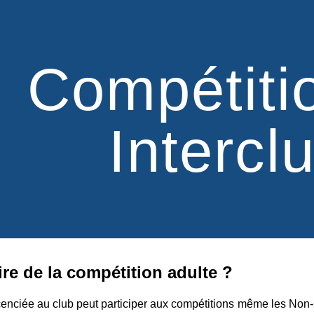
ip to main content
Skip to navigat
Compétiti
Intercl
ire de la compétition adulte ?
cenciée au club peut participer aux compétitions même les Non-