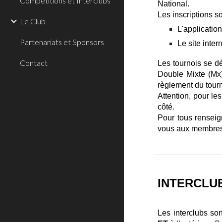
Compétitions et Interclubs
National.
Les inscriptions so
Le Club
L'applicatio
Partenariats et Sponsors
Le site int
Contact
Les tournois se 
Double Mixte (Mx)
règlement du tourn
Attention, pour le
côté.
Pour tous renseig
vous aux membres 
INTERCLU
Les interclubs so